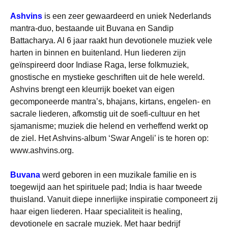
Ashvins
is een zeer gewaardeerd en uniek Nederlands
mantra-duo, bestaande uit Buvana en Sandip
Battacharya. Al 6 jaar raakt hun devotionele muziek vele
harten in binnen en buitenland. Hun liederen zijn
geïnspireerd door Indiase Raga, Ierse folkmuziek,
gnostische en mystieke geschriften uit de hele wereld.
Ashvins brengt een kleurrijk boeket van eigen
gecomponeerde mantra’s, bhajans, kirtans, engelen- en
sacrale liederen, afkomstig uit de soefi-cultuur en het
sjamanisme; muziek die helend en verheffend werkt op
de ziel. Het Ashvins-album ‘Swar Angeli’ is te horen op:
www.ashvins.org.
Buvana
werd geboren in een muzikale familie en is
toegewijd aan het spirituele pad; India is haar tweede
thuisland. Vanuit diepe innerlijke inspiratie componeert zij
haar eigen liederen. Haar specialiteit is healing,
devotionele en sacrale muziek. Met haar bedrijf