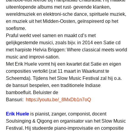
uiteenlopende albums met rust- gevende klanken,
wereldmuziek en elektroni-sche dance, spirituele muziek,
en muziek uit het Midden-Oosten, geïnspireerd op het
soefisme.
Praful werkt veel samen en maakt cd’s met
gelijkgestemde musici, zoals bijv. in 2014 een Satie cd
met harpiste Helvia Briggen: Where classical meets world
music and improvi-sation.
Met Erik Huele vormt hij een kwartet dat Satie en eigen
composities vertolkt (zat 11 maart in Waarkunst te
Scheemda). Tijdens het Slow Music Festival zal hij o.a.
de bansuri bespelen, een traditionele Indiase
bamboefluit. Beluister de
Bansuri:
https://youtu.be/_8MxDb1n7oQ
Erik Huele
is pianist, zanger, componist, docent
Soulsinging & Qigong en organisator van het Slow Music
Festival. Hij studeerde piano-improvisatie en compositie