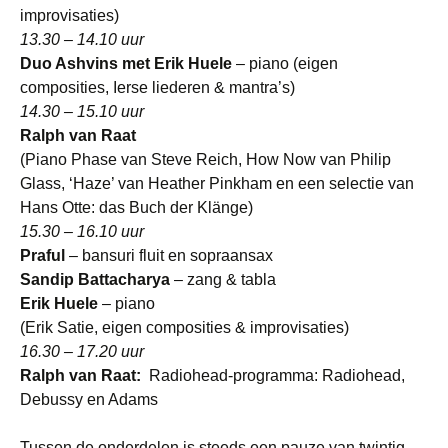
improvisaties)
13.30 – 14.10 uur
Duo Ashvins met Erik Huele
– piano (eigen
composities, Ierse liederen & mantra’s)
14.30 – 15.10 uur
Ralph van Raat
(Piano Phase van Steve Reich, How Now van Philip
Glass, ‘Haze’ van Heather Pinkham en een selectie van
Hans Otte: das Buch der Klänge)
15.30 – 16.10 uur
Praful
– bansuri fluit en sopraansax
Sandip Battacharya
– zang & tabla
Erik Huele
– piano
(Erik Satie, eigen composities & improvisaties)
16.30 – 17.20 uur
Ralph van Raat:
Radiohead-programma: Radiohead,
Debussy en Adams
Tussen de onderdelen is steeds een pauze van twintig