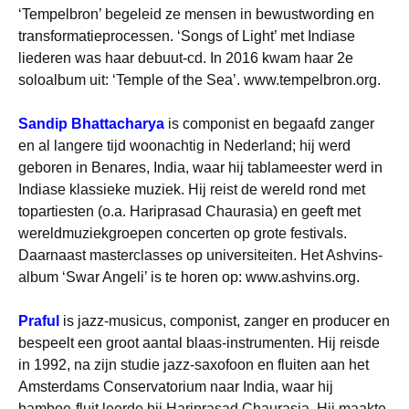
‘Tempelbron’ begeleid ze mensen in bewustwording en
transformatieprocessen. ‘Songs of Light’ met Indiase
liederen was haar debuut-cd. In 2016 kwam haar 2e
soloalbum uit: ‘Temple of the Sea’. www.tempelbron.org.
Sandip Bhattacharya
is componist en begaafd zanger
en al langere tijd woonachtig in Nederland; hij werd
geboren in Benares, India, waar hij tablameester werd in
Indiase klassieke muziek. Hij reist de wereld rond met
topartiesten (o.a. Hariprasad Chaurasia) en geeft met
wereldmuziekgroepen concerten op grote festivals.
Daarnaast masterclasses op universiteiten. Het Ashvins-
album ‘Swar Angeli’ is te horen op: www.ashvins.org.
Praful
is jazz-musicus, componist, zanger en producer en
bespeelt een groot aantal blaas-instrumenten. Hij reisde
in 1992, na zijn studie jazz-saxofoon en fluiten aan het
Amsterdams Conservatorium naar India, waar hij
bamboe-fluit leerde bij Hariprasad Chaurasia. Hij maakte