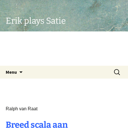
Erik plays Satie
Ga
Zoeken
Menu
naar
naar:
de
inhoud
Ralph van Raat
Breed scala aan