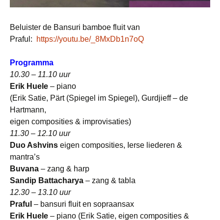
Beluister de Bansuri bamboe fluit van
Praful:
https://youtu.be/_8MxDb1n7oQ
Programma
10.30 – 11.10 uur
Erik Huele
– piano
(Erik Satie, Pärt (Spiegel im Spiegel), Gurdjieff – de
Hartmann,
eigen composities & improvisaties)
11.30 – 12.10 uur
Duo Ashvins
eigen composities, Ierse liederen &
mantra’s
Buvana
– zang & harp
Sandip Battacharya
– zang & tabla
12.30 – 13.10 uur
Praful
– bansuri fluit en sopraansax
Erik Huele
– piano (Erik Satie, eigen composities &