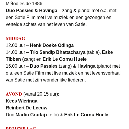
Mélodies de 1886
Duo Passies & Havinga
– zang & piano: met o.a. met
een Satie Film met live muziek en een gezongen en
vertelde schets van het leven van Satie.
MIDDAG
12.00 uur –
Henk Doeke Odinga
14.00 uur –
Trio Sandip Bhattacharya
(tabla),
Eske
Tibben
(zang) en
Erik Le Cornu Huele
16.00 uur –
Duo Passies
(zang)
& Havinga
(piano) met
o.a. een Satie Film met live muziek en het levensverhaal
van Satie met zijn wonderlijke liederen.
AVOND
(vanaf 20.15 uur):
Kees Wieringa
Reinbert De Leeuw
Duo
Martin Grudaj
(cello) &
Erik Le Cornu Huele
PRIJSVRAAG